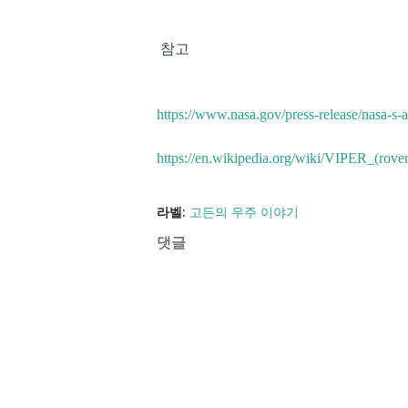
참고
https://www.nasa.gov/press-release/nasa-s-
https://en.wikipedia.org/wiki/VIPER_(rover
라벨:
고든의 우주 이야기
댓글