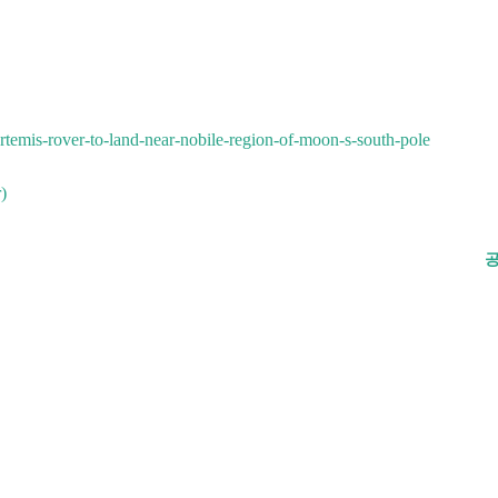
artemis-rover-to-land-near-nobile-region-of-moon-s-south-pole
)